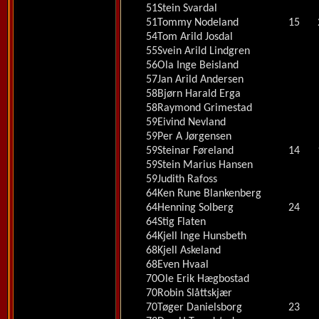
51
Stein Svardal
51
Tommy Nodeland
15
54
Tom Arild Josdal
55
Svein Arild Lindgren
56
Ola Inge Beisland
57
Jan Arild Andersen
58
Bjørn Harald Erga
58
Raymond Grimestad
59
Eivind Nevland
59
Per A Jørgensen
59
Steinar Føreland
14
59
Stein Marius Hansen
59
Judith Rafoss
64
Ken Rune Blankenberg
64
Henning Solberg
24
64
Stig Flaten
64
Kjell Inge Hunsbeth
68
Kjell Askeland
68
Even Hvaal
70
Ole Erik Hægbostad
70
Robin Slåttskjær
70
Tøger Danielsborg
23