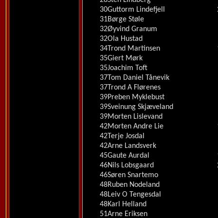
28
Sten Lindberg
30
Guttorm Lindefjell
31
Børge Støle
32
Øyvind Granum
32
Ola Hustad
34
Trond Martinsen
35
Giert Mørk
35
Joachim Toft
37
Tom Daniel Tånevik
37
Trond A Flørenes
39
Preben Myklebust
39
Sveinung Skjæveland
39
Morten Lislevand
42
Morten Andre Lie
42
Terje Josdal
42
Arne Landsverk
45
Gaute Aurdal
46
Nils Lobsgaard
46
Søren Snartemo
48
Ruben Nodeland
48
Leiv O Tengesdal
48
Karl Helland
51
Arne Eriksen