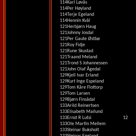
114
Karl Løvås
114
Per Høyland
114
Terje Egeland
114
Hennin Kvål
121
Herbjørn Haug
121
Johnny Josdal
121
Per Gaute Østbø
121
Roy Fidje
121
Rune Skustad
121
Traand Meland
121
Trond S Johannessen
121
John Olaf Ågedal
129
Kjell Ivar Erland
129
Kurt Inge Espeland
129
Tom Kåre Flottorp
129
Tom Larsen
129
Bjørn Finsådal
133
Arild Reinertsen
133
Elisabeth Mailund
133
Ernst R Lutsi
12
133
Ole Martin Mellem
133
Steinar Buksholt