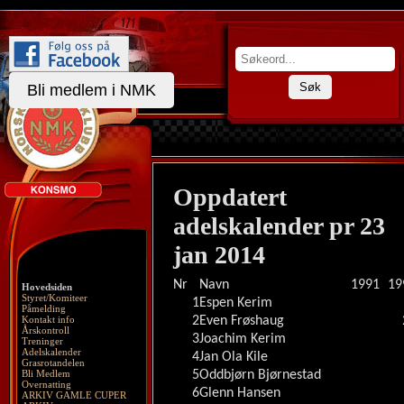
Søk
Bli medlem i NMK
Oppdatert
adelskalender pr 23
jan 2014
Nr
Navn
1991
19
Hovedsiden
Styret/Komiteer
1
Espen Kerim
Påmelding
Kontakt info
2
Even Frøshaug
Årskontroll
3
Joachim Kerim
Treninger
Adelskalender
4
Jan Ola Kile
Grasrotandelen
Bli Medlem
5
Oddbjørn Bjørnestad
Overnatting
6
Glenn Hansen
ARKIV GAMLE CUPER