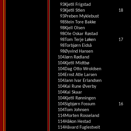
93
Kjetil Frigstad
93
Kjetil Stien
18
93
Preben Myklebust
98
Stein Tore Bakke
98
Kjell Olsen
98
Ole Oskar Røstad
98
Tom Terje Løken
17
98
Torbjørn Eidså
98
Øyvind Hansen
104
Jørn Rødland
104
Kjetil Midtbø
104
Dag Otto Wroldsen
104
Ernst Atle Larsen
104
Jann Ivar Erlandsen
104
Kai Rune Øverby
104
Kai Skaar
104
Kjetil Rønningen
104
Sigbjørn Fossum
16
104
Tom Johnsen
114
Morten Rosseland
114
Håkon Hestad
114
Håvard Fuglestveit