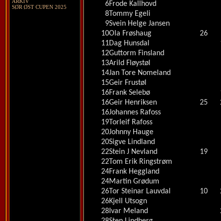
ARKIV
6
Frode Kallhovd
SØR ØST CUPEN 2025
8
Tommy Egeli
9
Svein Helge Jansen
10
Ola Frøshaug
26
11
Dag Hunsdal
12
Guttorm Finsland
13
Arild Fløystøl
14
Jan Tore Nomeland
15
Geir Frustøl
16
Frank Selebø
16
Geir Henriksen
25
16
Johannes Rafoss
19
Torleif Rafoss
20
Johnny Hauge
20
Sigve Lindland
22
Stein J Nevland
19
22
Tom Erik Ringstrøm
24
Frank Heggland
24
Martin Grødum
26
Tor Steinar Lauvdal
10
26
Kjell Utsogn
28
Ivar Meland