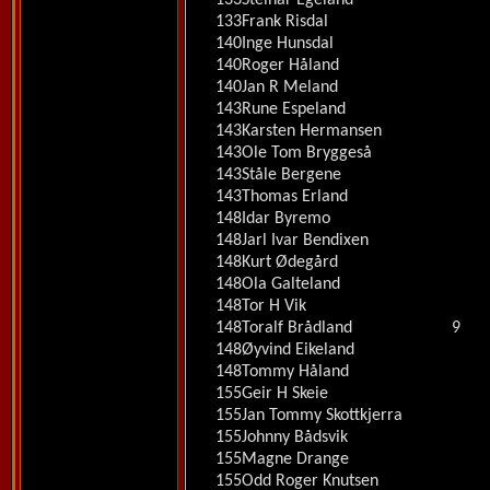
133
Steinar Egeland
133
Frank Risdal
140
Inge Hunsdal
140
Roger Håland
140
Jan R Meland
143
Rune Espeland
143
Karsten Hermansen
143
Ole Tom Bryggeså
143
Ståle Bergene
143
Thomas Erland
148
Idar Byremo
148
Jarl Ivar Bendixen
148
Kurt Ødegård
148
Ola Galteland
148
Tor H Vik
148
Toralf Brådland
9
148
Øyvind Eikeland
148
Tommy Håland
155
Geir H Skeie
155
Jan Tommy Skottkjerra
155
Johnny Bådsvik
155
Magne Drange
155
Odd Roger Knutsen