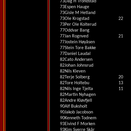
73
Dag H Trondstad
73
Espen Hauge
73
Gisle M Hetland
73
Ole Krogstad
22
73
Per Ole Kolterud
77
Oddvar Bang
77
Jan Rognved
21
77
Jostein Høyåsen
77
Stein Tore Bakke
77
Daniel Laudal
82
Cato Andersen
82
Johan Johnsrud
82
Nils Kleven
82
Terje Solberg
20
82
Tore Holtebu
13
82
Nils Inge Tjelta
11
82
Martin Nyhagen
82
Andre Kløvfjell
90
Alf Buksholt
90
Jakob Jacobson
90
Kenneth Todnem
93
Eivind F Morken
93
Kim Sverre Skår