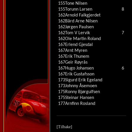
155
Tone Nilsen
155
Torunn Larsen
8
162
Arnold Falkgjerdet
162
Bård Arne Nilsen
162
Jørgen Paulsen
162
Tom V Lervik
7
162
Ole Martin Roland
167
Erlend Gjesdal
167
Arnt Myren
167
Erik Thunem
167
Geir Røyrås
167
Hugo Johansen
6
167
Erik Gustafsson
173
Sigurd Erik Egeland
173
Johnny Åsemoen
175
Ronny Bjørgulfsen
175
Steinar Hansen
177
Arnfinn Rosland
[Tilbake]