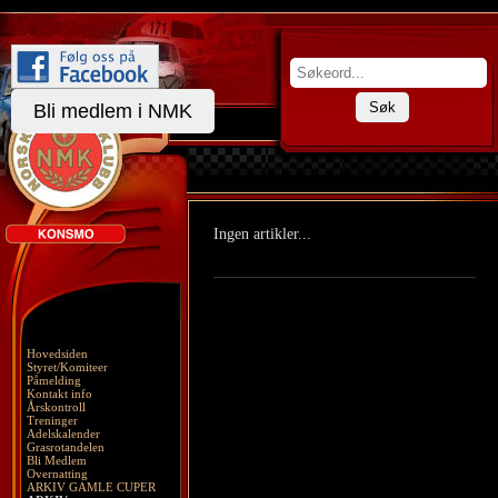
Søk
Bli medlem i NMK
Ingen artikler...
Hovedsiden
Styret/Komiteer
Påmelding
Kontakt info
Årskontroll
Treninger
Adelskalender
Grasrotandelen
Bli Medlem
Overnatting
ARKIV GAMLE CUPER