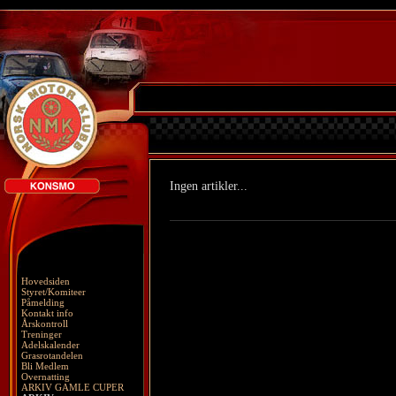
Ingen artikler...
Hovedsiden
Styret/Komiteer
Påmelding
Kontakt info
Årskontroll
Treninger
Adelskalender
Grasrotandelen
Bli Medlem
Overnatting
ARKIV GAMLE CUPER