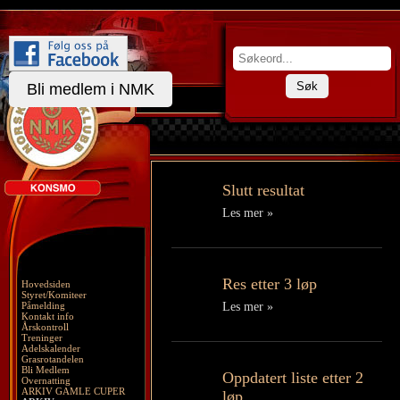
Søk
Bli medlem i NMK
Slutt resultat
Les mer »
Res etter 3 løp
Hovedsiden
Styret/Komiteer
Påmelding
Les mer »
Kontakt info
Årskontroll
Treninger
Adelskalender
Grasrotandelen
Bli Medlem
Oppdatert liste etter 2
Overnatting
ARKIV GAMLE CUPER
løp