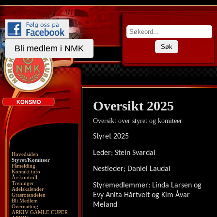
Søk
Bli medlem i NMK
Oversikt 2025
Oversikt over styret og komiteer
Styret 2025
Leder; Stein Svardal
Hovedsiden
Styret/Komiteer
Påmelding
Nestleder; Daniel Laudal
Kontakt info
Årskontroll
Treninger
Styremedlemmer: Linda Larsen og
Adelskalender
Evy Anita Hårtveit og Kim Åvar
Grasrotandelen
Bli Medlem
Meland
Overnatting
ARKIV GAMLE CUPER