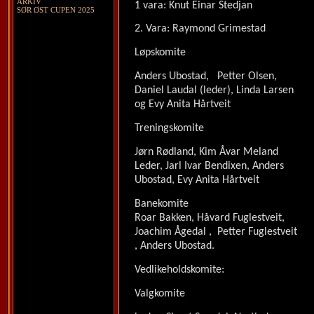
ARKIV
1 vara: Knut Einar Stedjan
SØR ØST CUPEN 2025
2. Vara: Raymond Grimestad
Løpskomite
Anders Ubostad, Petter Olsen,
Daniel Laudal (leder), Linda Larsen
og Evy Anita Hårtveit
Treningskomite
Jørn Rødland, Kim Åvar Meland
Leder, Jarl Ivar Bendixen, Anders
Ubostad, Evy Anita Hårtveit
Banekomite
Roar Bakken, Håvard Fuglestveit,
Joachim Ågedal , Petter Fuglestveit
, Anders Ubostad.
Vedlikeholdskomite:
Valgkomite