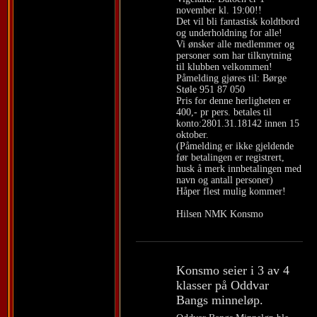
november kl. 19:00!!
Det vil bli fantastisk koldtbord
og underholdning for alle!
Vi ønsker alle medlemmer og
personer som har tilknytning
til klubben velkommen!
Påmelding gjøres til: Børge
Støle 951 87 050
Pris for denne herligheten er
400,- pr pers. betales til
konto:2801.31.18142 innen 15
oktober.
(Påmelding er ikke gjeldende
før betalingen er registrert,
husk å merk innbetalingen med
navn og antall personer)
Håper flest mulig kommer!
Hilsen NMK Konsmo
Konsmo seier i 3 av 4
klasser på Oddvar
Bangs minneløp.