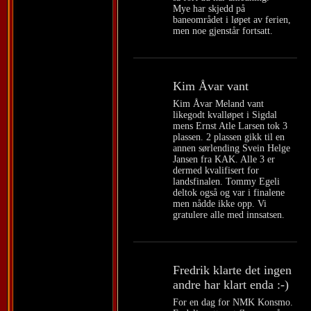
Mye har skjedd på
baneområdet i løpet av ferien,
men noe gjenstår fortsatt.
Kim Åvar vant
Kim Åvar Meland vant
likegodt kvalløpet i Sigdal
mens Ernst Atle Larsen tok 3
plassen. 2 plassen gikk til en
annen sørlending Svein Helge
Jansen fra KAK. Alle 3 er
dermed kvalifisert for
landsfinalen. Tommy Egeli
deltok også og var i finalene
men nådde ikke opp. Vi
gratulere alle med innsatsen.
Fredrik klarte det ingen
andre har klart enda :-)
For en dag for NMK Konsmo.