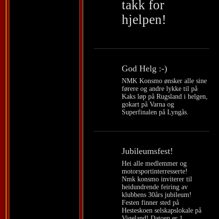
takk for
hjelpen!
God Helg :-)
NMK Konsmo ønsker alle sine
førere og andre lykke til på
Kaks løp på Rugsland i helgen,
gokart på Varna og
Superfinalen på Lyngås.
Jubileumsfest!
Hei alle medlemmer og
motorsportinterresserte!
Nmk konsmo inviterer til
heidundrende feiring av
klubbens 30års jubileum!
Festen finner sted på
Hesteskoen selskapslokale på
Vigeland! Datoen er 1