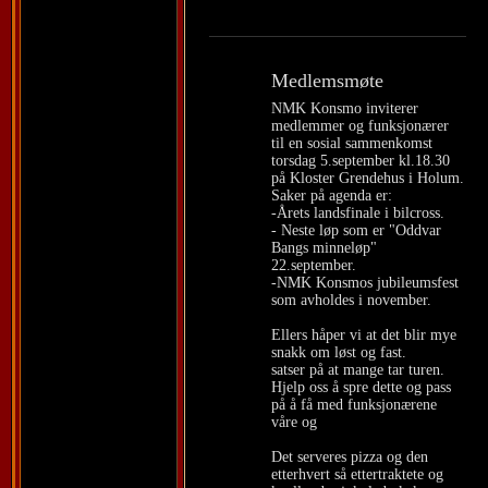
Medlemsmøte
NMK Konsmo inviterer
medlemmer og funksjonærer
til en sosial sammenkomst
torsdag 5.september kl.18.30
på Kloster Grendehus i Holum.
Saker på agenda er:
-Årets landsfinale i bilcross.
- Neste løp som er "Oddvar
Bangs minneløp"
22.september.
-NMK Konsmos jubileumsfest
som avholdes i november.
Ellers håper vi at det blir mye
snakk om løst og fast.
satser på at mange tar turen.
Hjelp oss å spre dette og pass
på å få med funksjonærene
våre og
Det serveres pizza og den
etterhvert så ettertraktete og