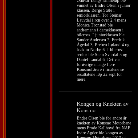
Oddvar Bangs Minneløp ble
vunnet av Endre Olsen i junior
klassen, Børge Støle i
seniorklassen, Tor Steinar
Lauvdal i rcn over 2,4 mens
Monica Tronstad ble
andremann i dameklassen i
bilcross. I juniorklassen ble
Sander Andersen 2, Fredrik
Ågedal 3, Preben Løland 4 og
Joakim Norbø 6. I bilcross
senior ble Stein Svardal 5 og
Daniel Laudal 6. Det var
forøvrige mange flere
Konsmoførere i finalene se
resultatene løp 22 sept for
mere.
Kongen og Knekten av
Konsmo
Endre Olsen ble for andre år
knekten av Konsmo Motorbane
mens Frode Kallhovd fra NAF
Indre Agder ble kongen av
Konsmo Motorbane 2013 vi