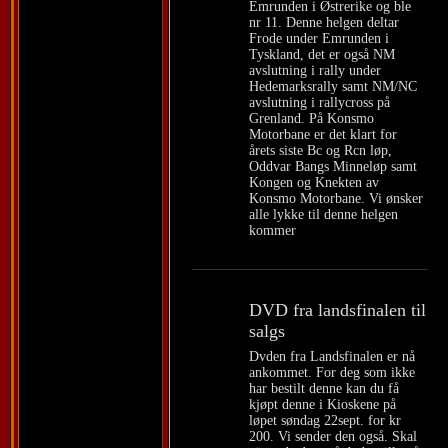
Emrunden i Østrerike og ble
nr 11. Denne helgen deltar
Frode under Emrunden i
Tyskland, det er også NM
avslutning i rally under
Hedemarksrally samt NM/NC
avslutning i rallycross på
Grenland. På Konsmo
Motorbane er det klart for
årets siste Bc og Rcn løp,
Oddvar Bangs Minneløp samt
Kongen og Knekten av
Konsmo Motorbane. Vi ønsker
alle lykke til denne helgen
kommer
DVD fra landsfinalen til
salgs
Dvden fra Landsfinalen er nå
ankommet. For deg som ikke
har bestilt denne kan du få
kjøpt denne i Kioskene på
løpet søndag 22sept. for kr
200. Vi sender den også. Skal