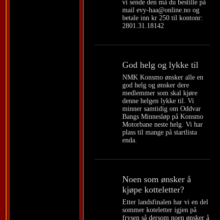
vi sende den må du bestille på
mail evy-haa@online.no og
betale inn kr 250 til kontonr:
2801.31.18142
God helg og lykke til
NMK Konsmo ønsker alle en
god helg og ønsker dere
medlemmer som skal kjøre
denne helgen lykke til. Vi
minner samtidig om Oddvar
Bangs Minnesløp på Konsmo
Motorbane neste helg. Vi har
plass til mange på startlista
enda.
Noen som ønsker å
kjøpe kotteletter?
Etter landsfinalen har vi en del
sommer koteletter igjen på
frysen så dersom noen ønsker å