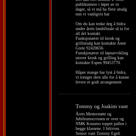
publikumere i løpet av to
dager, så vi må ha flere utsalg
enn vi vanligvis har.
Om du kan tenke deg å bidra
under årets landsfinale så ta for
all del kontakt.
Funksjonærer til kiosk og
grillutsalg kan kontakte Anne
Grete 92420656.
Funskjonærer til løpsavvikling
utover kiosk og grilling kan
kontakte Espen 99453770.
Håper mange har lyst å bidra,
vi trenger dere alle for å kunne
levere et godt arrangement.
Tommy og Joakim vant
Årets Mestermøte og
Jubileumscrossen er over og
NMK Konsmo toppet pallen i
begge klassene. I bilcross
Senior vant Tommy Egeli