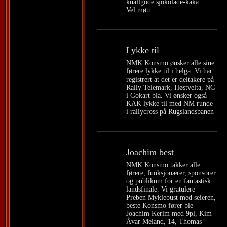
knallgode sjokolade-kaka.
Vel møtt.
Lykke til
NMK Konsmo ønsker alle sine
førere lykke til i helga. Vi har
registrert at det er deltakere på
Rally Telemark, Høstvelta, NC
i Gokart bla. Vi ønsker også
KAK lykke til med NM runde
i rallycross på Rugslandsbanen
Joachim best
NMK Konsmo takker alle
førere, funksjonærer, sponsorer
og publikum for en fantastisk
landsfinale. Vi gratulere
Preben Myklebust med seieren,
beste Konsmo fører ble
Joachim Kerim med 9pl, Kim
Åvar Meland, 14, Thomas