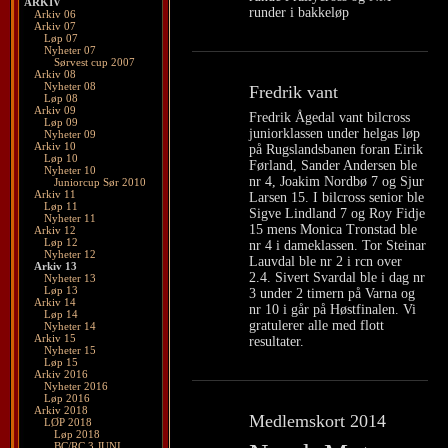
ARKIV
runder i bakkeløp
Arkiv 06
Arkiv 07
Løp 07
Nyheter 07
Sørvest cup 2007
Arkiv 08
Nyheter 08
Fredrik vant
Løp 08
Arkiv 09
Fredrik Ågedal vant bilcross
Løp 09
juniorklassen under helgas løp
Nyheter 09
Arkiv 10
på Rugslandsbanen foran Eirik
Løp 10
Førland, Sander Andersen ble
Nyheter 10
nr 4, Joakim Nordbø 7 og Sjur
Juniorcup Sør 2010
Arkiv 11
Larsen 15. I bilcross senior ble
Løp 11
Sigve Lindland 7 og Roy Fidje
Nyheter 11
15 mens Monica Tronstad ble
Arkiv 12
Løp 12
nr 4 i dameklassen. Tor Steinar
Nyheter 12
Lauvdal ble nr 2 i rcn over
Arkiv 13
2.4. Sivert Svardal ble i dag nr
Nyheter 13
Løp 13
3 under 2 timern på Varna og
Arkiv 14
nr 10 i går på Høstfinalen. Vi
Løp 14
gratulerer alle med flott
Nyheter 14
Arkiv 15
resultater.
Nyheter 15
Løp 15
Arkiv 2016
Nyheter 2016
Løp 2016
Arkiv 2018
Medlemskort 2014
LØP 2018
Løp 2018
BC/RC 3 JUNI