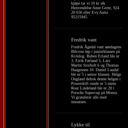
kjøpe tar vi 10 kr stk.
Henvendelse Anne Grete, 924
20 656 eller Evy Anita
95215945.
Fredrik vant
Fredrik Ågedal vant søndagens
Bilcross løp i juniorklassen på
Kvinlog. Ruben Erland ble nr
3, Eirik Førland 5, Lars
Martin Storholt 6 og Thomas
Haagensen 10. Daniel Laudal
ble nr 5 i senior klassen. Helge
Ougland deltok denne helgen i
Powerdrift runde nr 5 mens
Roar Lindeland ble nr 20 i
Porsche Supercup på Monza.
Vi gratulerer alle med
innsatsen.
Lykke til