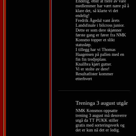
Endelig, etter at flere av våre
medlemmer har vært nære på å
klare det, så klarte vi det
endelig!
Fredrik Ågedal vant årets
Landsfinale i bilcross junior.
Dette er som dere skjønner
første gang er fører fra NMK
Konsmo topper et slikt
statusløp.
I tillegg har vi Thomas
Haagensen på pallen med en
fin fin tredjeplass.
Knallbra kjørt gutter.
Vi er stolte av dere!
Resultatlister kommer
etterhvert
Treninga 3 august utgår
NMK Konsmos oppsatte
trening 3 august må dessverre
utgå da TT PUKK stiller
gratis med sorteringsverk og
det er kun nå det er ledig.