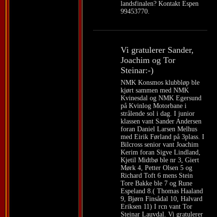
landsfinalen? Kontakt Espen
99453770.
Vi gratulerer Sander,
Joachim og Tor
Steinar:-)
NMK Konsmos klubbløp ble
kjørt sammen med NMK
Kvinesdal og NMK Egersund
på Kvinlog Motorbane i
strålende sol i dag. I junior
klassen vant Sander Andersen
foran Daniel Larsen Melhus
med Eirik Førland på 3plass. I
Bilcross senior vant Joachim
Kerim foran Sigve Lindland,
Kjetil Midtbø ble nr 3, Giert
Mørk 4, Petter Olsen 5 og
Richard Toft 6 mens Stein
Tore Bakke ble 7 og Rune
Espeland 8.( Thomas Haaland
9, Bjørn Finsådal 10, Halvard
Eriksen 11) I rcn vant Tor
Steinar Lauvdal. Vi gratulerer