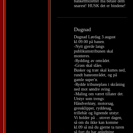
bankettbilletter må betale dem
snarest! HUSK det er bindene!
Dugnad
Dugnad Lørdag 3.august
kl.09.00 på banen.
-Nytt gjerde langs
publikumstribunen skal
monteres.
-Rydding av området.
-Grass skal slåes.
Busker og trær skal kuttes ned,
rundt baneområdet, og på
gamle super'n.
-Rydde tribuneplass i skråning
ned mot søndre sving.
-Maling om været tillater det.
Utstyr som trengs:
Håndverktøy, motorsag,
gressklipper, ryddesag,
trillebår og lignende utstyr.
Vi holder på
...
utover dagen,
så om du ikke kan komme
kl.09 så må du gjerne ta turen
så fort du har anledning.