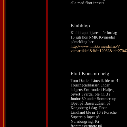
alle med flott innsats
Klubbløp
Klubbløpet kjøres i år lørdag
13 juli hos NMK Kvinesdal
påmelding her:
http://www.nmkkvinesdal.no/?
vis=artikkel&fid=12062&id=270
Flott Konsmo helg
Tom Daniel Tånevik ble nr. 4 i
Touringcarklassen under
helgens Em runde i Høljes,
Sivert Svardal ble nr. 3 i
Junior 60 under Sommercup
løpet på Basserudåsen på
Kongsberg i dag. Roar
Lindland ble nr 18 i Porsche
Supercup løpet på
Nurnburgring. På
frontmestermøte på