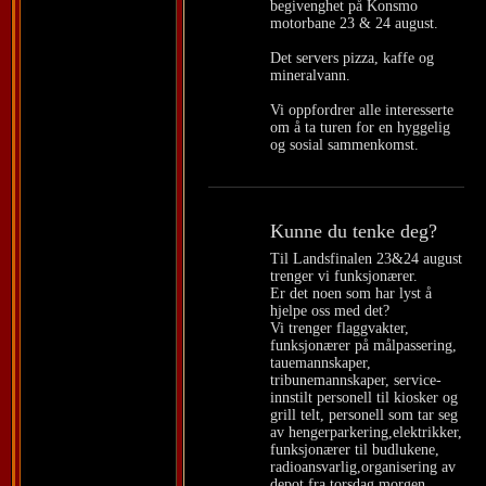
begivenghet på Konsmo
motorbane 23 & 24 august.
Det servers pizza, kaffe og
mineralvann.
Vi oppfordrer alle interesserte
om å ta turen for en hyggelig
og sosial sammenkomst.
Kunne du tenke deg?
Til Landsfinalen 23&24 august
trenger vi funksjonærer.
Er det noen som har lyst å
hjelpe oss med det?
Vi trenger flaggvakter,
funksjonærer på målpassering,
tauemannskaper,
tribunemannskaper, service-
innstilt personell til kiosker og
grill telt, personell som tar seg
av hengerparkering,elektrikker,
funksjonærer til budlukene,
radioansvarlig,organisering av
depot fra torsdag morgen,