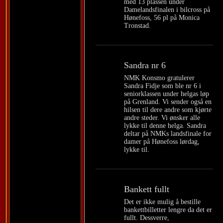
med 13 plassen under
Damelandsfinalen i bilcross på
Hønefoss, 56 pl på Monica
Tronstad.
Sandra nr 6
NMK Konsmo gratulerer
Sandra Fidje som ble nr 6 i
seniorklassen under helgas løp
på Grenland. Vi sender også en
hilsen til dere andre som kjørte
andre steder. Vi ønsker alle
lykke til denne helga. Sandra
deltar på NMKs landsfinale for
damer på Hønefoss lørdag,
lykke til.
Bankett fullt
Det er ikke mulig å bestille
bankettbilletter lengre da det er
fullt. Dessverre,