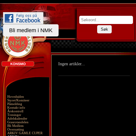
Søk
Bli medlem i NMK
Ingen artikler...
Hovedsiden
Styret/Komiteer
Påmelding
Kontakt info
Årskontroll
Treninger
Adelskalender
Grasrotandelen
Bli Medlem
Overnatting
ARKIV GAMLE CUPER