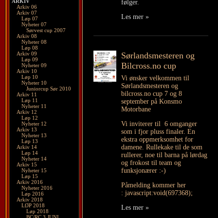
ARKIV
følger.
Arkiv 06
Arkiv 07
Les mer »
Løp 07
Nyheter 07
Sørvest cup 2007
Arkiv 08
Nyheter 08
Løp 08
Arkiv 09
Sørlandsmesteren og
Løp 09
Bilcross.no cup
Nyheter 09
Arkiv 10
Løp 10
Vi ønsker velkommen til
Nyheter 10
Sørlandsmesteren og
Juniorcup Sør 2010
bilcross.no cup 7 og 8
Arkiv 11
Løp 11
september på Konsmo
Nyheter 11
Motorbane
Arkiv 12
Løp 12
Vi inviterer til 6 omganger
Nyheter 12
Arkiv 13
som i fjor pluss finaler. En
Nyheter 13
ekstra oppmerksomhet for
Løp 13
damene. Rullekake til de som
Arkiv 14
Løp 14
rullerer, noe til barna på lørdag
Nyheter 14
og frokost til team og
Arkiv 15
funksjonærer :-)
Nyheter 15
Løp 15
Arkiv 2016
Påmelding kommer her
Nyheter 2016
:
javascript:void(697368);
Løp 2016
Arkiv 2018
LØP 2018
Les mer »
Løp 2018
BC/RC 3 JUNI