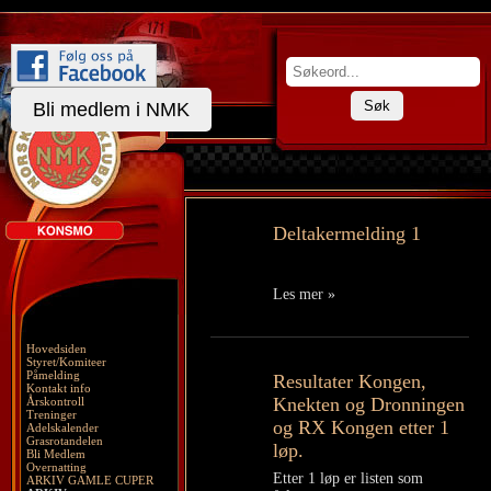
Søk
Bli medlem i NMK
Deltakermelding 1
Les mer »
Hovedsiden
Styret/Komiteer
Påmelding
Resultater Kongen,
Kontakt info
Knekten og Dronningen
Årskontroll
Treninger
og RX Kongen etter 1
Adelskalender
Grasrotandelen
løp.
Bli Medlem
Overnatting
Etter 1 løp er listen som
ARKIV GAMLE CUPER