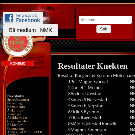
Søk
Bli medlem i NMK
Resultater Knekten
Resultat Kongen av Konsmo Motorbane 
1
Per Magne Svardal
N
2
Daniel L Melhus
N
3
Anders Ubostad
N
Hovedsiden
Styret/Komiteer
4
Simen S Narvestad
NM
Påmelding
5
Simen E Nepstad
N
Kontakt info
Årskontroll
6
Eirik S Byremo
N
Treninger
Adelskalender
7
Elias Røynestad
NM
Grasrotandelen
8
Ståle Skjulestad Korsvik
KN
Bli Medlem
Overnatting
9
Magnus Simonsen
NA
ARKIV GAMLE CUPER