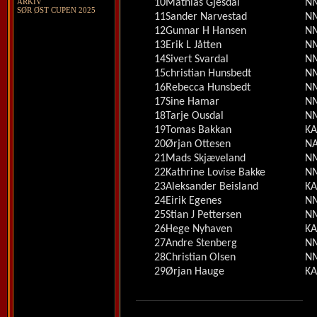
ARKIV
10
Mathias Gjesdal
NM
SØR ØST CUPEN 2025
11
Sander Narvestad
NM
12
Gunnar H Hansen
N
13
Erik L Jåtten
NM
14
Sivert Svardal
N
15
christian Hunsbedt
NM
16
Rebecca Hunsbedt
NM
17
Sine Hamar
NM
18
Tarje Ousdal
NM
19
Tomas Bakkan
KA
20
Ørjan Ottesen
NA
21
Mads Skjæveland
NM
22
Kathrine Lovise Bakke
NM
23
Aleksander Beisland
KA
24
Eirik Egenes
NM
25
Stian J Pettersen
N
26
Hege Nyhaven
KA
27
Andre Stenberg
NM
28
Christian Olsen
N
29
Ørjan Hauge
KA