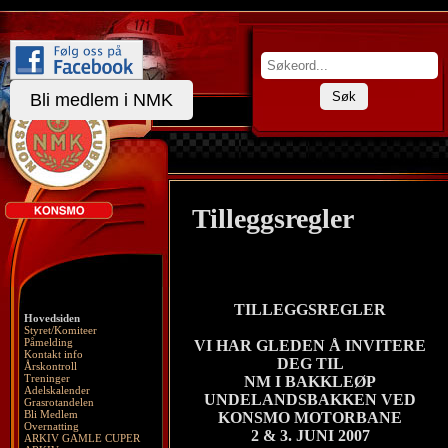
Søk
Bli medlem i NMK
Tilleggsregler
TILLEGGSREGLER
Hovedsiden
Styret/Komiteer
Påmelding
VI HAR GLEDEN Å INVITERE
Kontakt info
DEG TIL
Årskontroll
Treninger
NM I BAKKLEØP
Adelskalender
UNDELANDSBAKKEN VED
Grasrotandelen
Bli Medlem
KONSMO MOTORBANE
Overnatting
2 & 3. JUNI 2007
ARKIV GAMLE CUPER