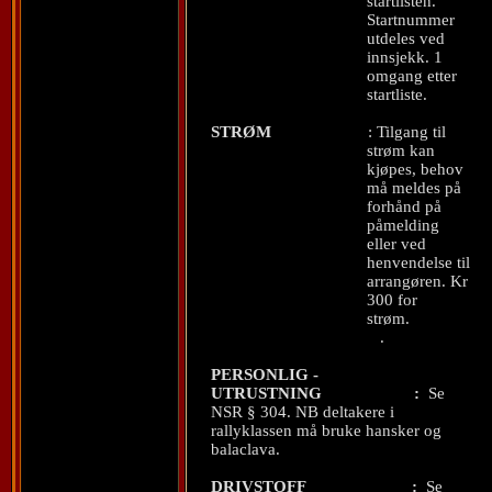
startlisten.
Startnummer
utdeles ved
innsjekk. 1
omgang etter
startliste.
STRØM
: Tilgang til
strøm kan
kjøpes, behov
må meldes på
forhånd på
påmelding
eller ved
henvendelse til
arrangøren. Kr
300 for
strøm.
.
PERSONLIG -
UTRUSTNING
:
Se
NSR § 304. NB deltakere i
rallyklassen må bruke hansker og
balaclava.
DRIVSTOFF
:
Se