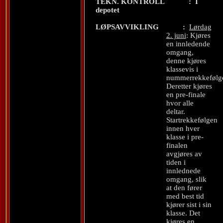
TEKN. KONTROLL
:
I
depotet
LØPSAVVIKLING
:
Lørdag
2. juni
: Kjøres
en innledende
omgang,
denne kjøres
klassevis i
nummerrekkefølg
Deretter kjøres
en pre-finale
hvor alle
deltar.
Startrekkefølgen
innen hver
klasse i pre-
finalen
avgjøres av
tiden i
innlednede
omgang, slik
at den fører
med best tid
kjører sist i sin
klasse. Det
kjøres en