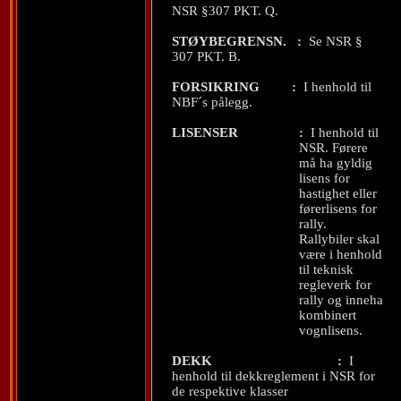
NSR §307 PKT. Q.
STØYBEGRENSN.
:
Se NSR §
307 PKT. B.
FORSIKRING
:
I henhold til
NBF´s pålegg.
LISENSER
:
I henhold til
NSR. Førere
må ha gyldig
lisens for
hastighet eller
førerlisens for
rally.
Rallybiler skal
være i henhold
til teknisk
regleverk for
rally og inneha
kombinert
vognlisens.
DEKK
:
I
henhold til dekkreglement i NSR for
de respektive klasser