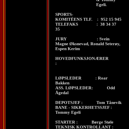
Egeli.
SPORTS-
KOMITÈENS TLF.
:
952 15 945
TELEFAKS
:
38 34 37
35
JURY
: Svein
Magne Øksnevad, Ronald Seterøy,
Espen Kerim
HOVEDFUNKSJONÆRER
:
LØPSLEDER
: Roar
Bakken
ASS. LØPSLEDER:
Odd
Ågedal
DEPOTSJEF :
Tom Tånevik
BANE - SIKKERHETSSJEF
:
Tommy Egeli
STARTER :
Børge Støle
TEKNISK KONTROLLANT :