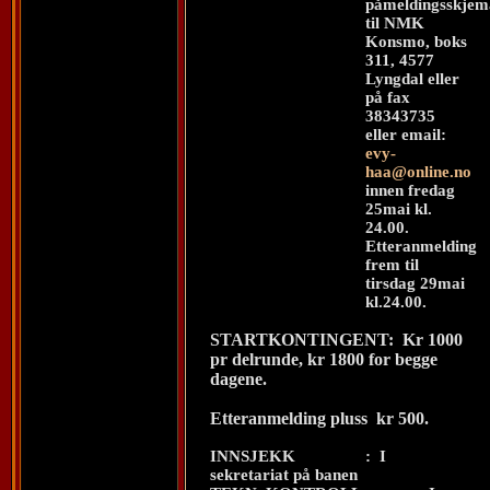
påmeldingsskjem
til NMK
Konsmo, boks
311, 4577
Lyngdal eller
på fax
38343735
eller email:
evy-
haa@online.no
innen fredag
25mai kl.
24.00.
Etteranmelding
frem til
tirsdag 29mai
kl.24.00.
STARTKONTINGENT:
Kr 1000
pr delrunde, kr 1800 for begge
dagene.
Etteranmelding pluss
kr 500.
INNSJEKK
:
I
sekretariat på banen