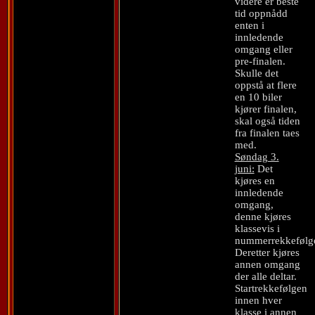
videre er beste
tid oppnådd
enten i
innledende
omgang eller
pre-finalen.
Skulle det
oppstå at flere
en 10 biler
kjører finalen,
skal også tiden
fra finalen taes
med.
Søndag 3.
juni:
Det
kjøres en
innledende
omgang,
denne kjøres
klassevis i
nummerrekkefølg
Deretter kjøres
annen omgang
der alle deltar.
Startrekkefølgen
innen hver
klasse i annen