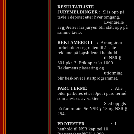
.
RESULTATLISTE
JURYMELDINGER
:
Slås opp på
tavle i depotet etter hver omgang.
Eventuelle
avgjørelser fra juryen blir slått opp på
samme tavle.
REKLAMERETT
:
Arrangøren
forbeholder seg retten til å sette
reklame på løpsbilene i henhold
til NSR §
301 pkt. 3. Frikjøp er kr 1000
Reklamens plassering og
utforming
blir beskrevet i startprogrammet.
PARC FERMÉ
:
Alle
biler parkeres etter løpet i parc fermé
som anvises av vakter.
Sted oppgis
på førermøte. Se NSR § 18 og NSR §
254.
PROTESTER
:
I
henhold til NSR kapittel 10.