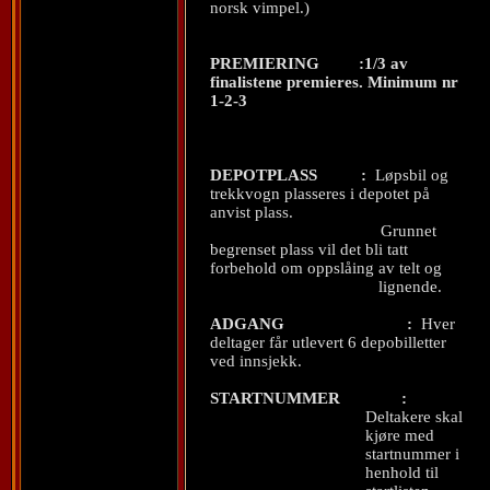
norsk vimpel.)
PREMIERING
:1/3 av
finalistene premieres. Minimum nr
1-2-3
DEPOTPLASS
:
Løpsbil og
trekkvogn plasseres i depotet på
anvist plass.
Grunnet
begrenset plass vil det bli tatt
forbehold om oppslåing av telt og
lignende.
ADGANG
:
Hver
deltager får utlevert 6 depobilletter
ved innsjekk.
STARTNUMMER
:
Deltakere skal
kjøre med
startnummer i
henhold til