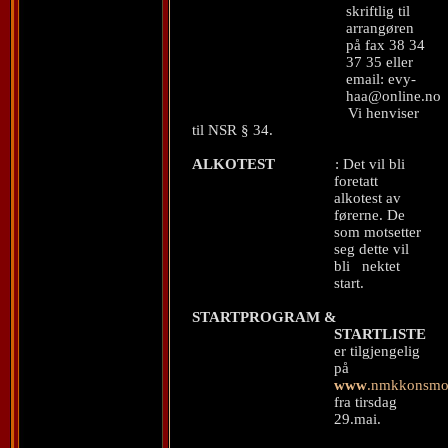
skriftlig til
arrangøren
på fax 38 34
37 35 eller
email: evy-
haa@online.no
Vi henviser
til NSR § 34.
ALKOTEST
: Det vil bli
foretatt
alkotest av
førerne. De
som motsetter
seg dette vil
bli
nektet
start.
STARTPROGRAM &
STARTLISTE
er tilgjengelig
på
www
.nmkkonsmo
fra tirsdag
29.mai.