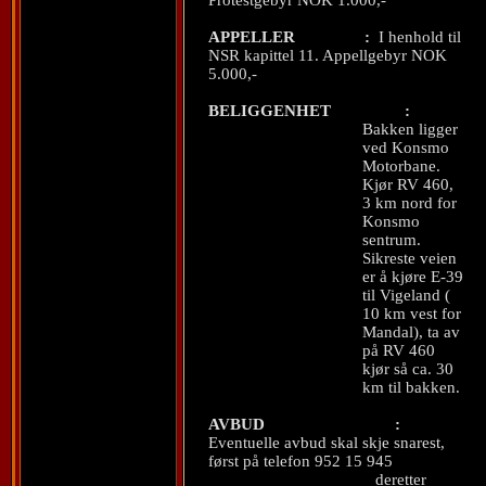
Protestgebyr NOK 1.000,-
APPELLER
:
I henhold til
NSR kapittel 11. Appellgebyr NOK
5.000,-
BELIGGENHET
:
Bakken ligger
ved Konsmo
Motorbane.
Kjør RV 460,
3 km nord for
Konsmo
sentrum.
Sikreste veien
er å kjøre E-39
til Vigeland (
10 km vest for
Mandal), ta av
på RV 460
kjør så ca. 30
km til bakken.
AVBUD
:
Eventuelle avbud skal skje snarest,
først på telefon 952 15 945
deretter