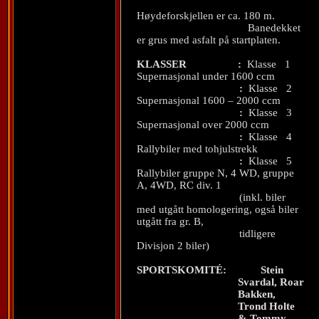
Høydeforskjellen er ca. 180 m.
Banedekket
er grus med asfalt på startplaten.
KLASSER
:
Klasse
1
Supernasjonal under 1600 ccm
:
Klasse
2
Supernasjonal 1600 – 2000 ccm
:
Klasse
3
Supernasjonal over 2000 ccm
:
Klasse
4
Rallybiler med tohjulstrekk
:
Klasse
5
Rallybiler gruppe N, 4 WD, gruppe
A, 4WD, RC div. 1
(inkl. biler
med utgått homologering, også biler
utgått fra gr. B,
tidligere
Divisjon 2 biler)
SPORTSKOMITÉ:
Stein
Svardal, Roar
Bakken,
Trond Holte
& Tommy