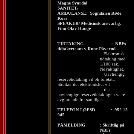
Magne Svardal
SANITET/
AMBULANSE:
Sogndalen Røde
Kors
SPEAKER/ Medisinsk ansvarlig:
Finn Olav Hauge
TIDTAKING
:
NBFs
tidtakerteam v Rune Påverud
Elektronisk
tidtaking med
1/100 sek.
Nøyaktighet.
Uavhengig
reservetidtaking vil bli foretatt.
Streiker det elektroniske, vil
det
uavhengige reservetidtakingen være
avgjørende for samtlige.
TELEFON LØPSD.
:
952 15
945
PÅMELDING
: Skriftlig på
NBFs