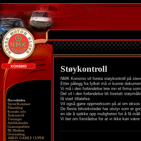
Støykontroll
NMK Konsmo vil foreta støykontroll på stevn
Etter pålegg fra fylket må vi kunne dokument
Vi må i den forbindelse leie inn et firma s
Det vil i den forbindelse bli foretatt støymå
få start tillatelse.
Hovedsiden
Vil også gjøre oppmerksom på at om eksos a
Styret/Komiteer
Påmelding
De fleste bilverksteder har utstyr som er go
Kontakt info
en ide å sjekke opp muligheten for å få målt
Årskontroll
Vi ber om forståelse for at vi ikke kan være 
Treninger
Adelskalender
Grasrotandelen
Bli Medlem
Overnatting
ARKIV GAMLE CUPER