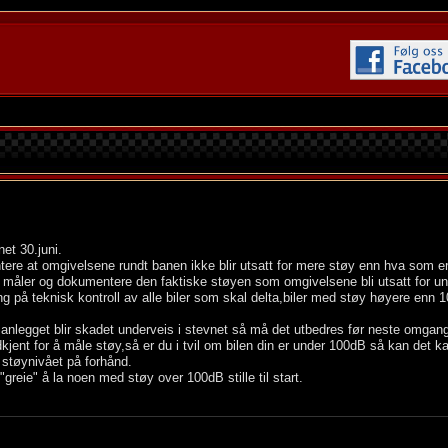
et 30.juni.
ere at omgivelsene rundt banen ikke blir utsatt for mere støy enn hva som er t
om måler og dokumentere den faktiske støyen som omgivelsene bli utsatt for un
ling på teknisk kontroll av alle biler som skal delta,biler med støy høyere enn 
nlegget blir skadet underveis i stevnet så må det utbedres før neste omgang
dkjent for å måle støy,så er du i tvil om bilen din er under 100dB så kan det 
 støynivået på forhånd.
"greie" å la noen med støy over 100dB stille til start.