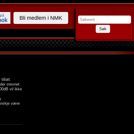
Bli medlem i NMK
Søk
illatt.
der stevnet.
100dB vil ikke
.
kanskje være